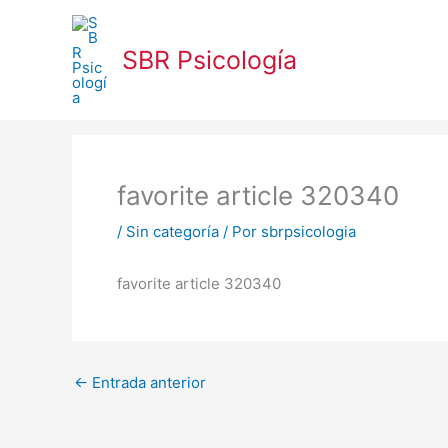
Ir
al
SBR Psicología
contenido
favorite article 320340
/
Sin categoría
/ Por
sbrpsicologia
favorite article 320340
←
Entrada anterior