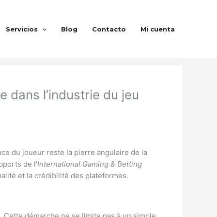
Servicios
Blog
Contacto
Mi cuenta
e dans l’industrie du jeu
ce du joueur reste la pierre angulaire de la
ports de l’
International Gaming & Betting
alité et la crédibilité des plateformes.
e. Cette démarche ne se limite pas à un simple