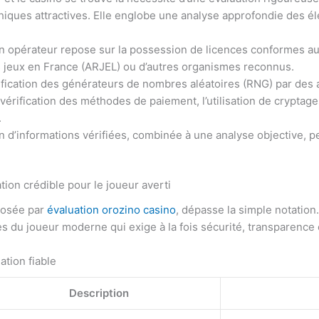
iques attractives. Elle englobe une analyse approfondie des él
’un opérateur repose sur la possession de licences conformes au
es jeux en France (ARJEL) ou d’autres organismes reconnus.
ification des générateurs de nombres aléatoires (RNG) par des a
 vérification des méthodes de paiement, l’utilisation de cryptag
.
on d’informations vérifiées, combinée à une analyse objective,
tion crédible pour le joueur averti
posée par
évaluation orozino casino
, dépasse la simple notation
 du joueur moderne qui exige à la fois sécurité, transparence 
ation fiable
Description