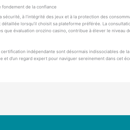
 fondement de la confiance
a sécurité, à l’intégrité des jeux et à la protection des consommat
détaillée lorsqu’il choisit sa plateforme préférée. La consulta
s que évaluation orozino casino, contribue à élever le niveau d
 certification indépendante sont désormais indissociables de la c
que et d’un regard expert pour naviguer sereinement dans cet 