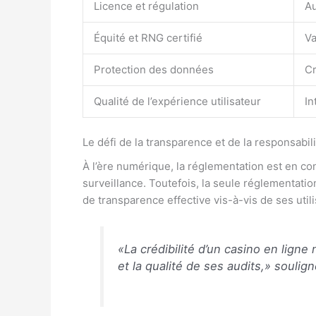
Licence et régulation
Au
Équité et RNG certifié
Va
Protection des données
Cr
Qualité de l’expérience utilisateur
In
Le défi de la transparence et de la responsabili
À l’ère numérique, la réglementation est en co
surveillance. Toutefois, la seule réglementation
de transparence effective vis-à-vis de ses utili
«La crédibilité d’un casino en lign
et la qualité de ses audits,» soulig