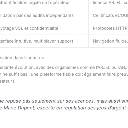
thentification légale de l’opérateur
licence ARJEL, c
lidation par des audits indépendants
Certificats eCOG
yptage SSL et confidentialité
Protocoles HTTPS,
terface intuitive, multiplayer support
Navigation fluide
sation dans l’industrie
nstante évolution, avec des organismes comme l’ARJEL ou l’ANJ 
 ne suffit pas : une plateforme fiable doit également faire preuv
sateurs.
e ne repose pas seulement sur ses licences, mais aussi su
ne
Marie Dupont, experte en régulation des jeux d’argent 