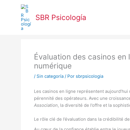
Ir
al
SBR Psicología
contenido
Évaluation des casinos en l
numérique
/
Sin categoría
/ Por
sbrpsicologia
Les casinos en ligne représentent aujourd’hui u
pérennité des opérateurs. Avec une croissance
Association
, la diversité de l’offre et la sophi
Le rôle clé de l’évaluation dans la crédibilité d
Au cœur de la confiance établie entre le joueu