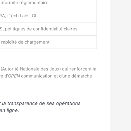
onformité réglementaire
RA, iTech Labs, GLI
 politiques de confidentialité claires
, rapidité de chargement
(Autorité Nationale des Jeux) qui renforcent la
e d’
OPEN
communication et d’une démarche
r la transparence de ses opérations
en ligne
.