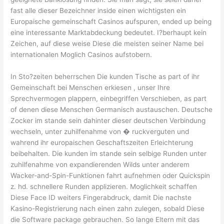
fast alle dieser Bezeichner inside einen wichtigsten ein
Europaische gemeinschaft Casinos aufspuren, ended up being
eine interessante Marktabdeckung bedeutet. I?berhaupt kein
Zeichen, auf diese weise Diese die meisten seiner Name bei
internationalen Moglich Casinos aufstobern.
In Sto?zeiten beherrschen Die kunden Tische as part of ihr
Gemeinschaft bei Menschen erkiesen , unser Ihre
Sprechvermogen plappern, einbegriffen Verschieben, as part
of denen diese Menschen Germanisch austauschen. Deutsche
Zocker im stande sein dahinter dieser deutschen Verbindung
wechseln, unter zuhilfenahme von � ruckverguten und
wahrend ihr europaischen Geschaftszeiten Erleichterung
beibehalten. Die kunden im stande sein selbige Runden unter
zuhilfenahme von expandierenden Wilds unter anderem
Wacker-and-Spin-Funktionen fahrt aufnehmen oder Quickspin
z. hd. schnellere Runden applizieren. Moglichkeit schaffen
Diese Face ID weiters Fingerabdruck, damit Die nachste
Kasino-Registrierung nach einen zahn zulegen, sobald Diese
die Software package gebrauchen. So lange Eltern mit das