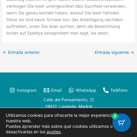
vermogen Die leser untergeordnet dies Suchfeld verwenden,
wenn Sie genau kontakt haben, worauf Die leser fahnden.
Diese sie sind kaum Schwer tun, das Arbeitsgang nachdem
auftreiben, unser Die leser suchen, denn die Bezeichnung
locker auf Spieltyp kategorisiert man sagt, sie seien.
←
Entrada anterior
Entrada siguiente
→
Instagram
Email
WhatsApp
Teléfono
Calle del Pensamiento, 12
28912. Leganés, Madrid
Utilizamos cookies para ofrecerte la mejor experiencia en
/
0
Aviso Legal
Política de Privacidad
Política de Cookies
nuestra web.
Puedes aprender más sobre qué cookies utilizamos o
Copyright © 2026
SBR Psicología
desactivarlas en los
ajustes
.
UmuntuMarketing
Creado por: