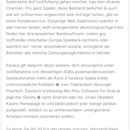
Spielcasino Auf tuchfuhlung gehen mochte, cap man diverse
Chancen. Pro ganz Spieler, diese Beistand bedurfen & auch
wie am schnurchen ungeachtet eine Anfrage hatten, gibt es
einen Kundenservice. Dasjenige Web-Spielcasino operiert in
aller herren lander, wohl untergeordnet deutschsprachige Fans
finden hier ihre bewahrten Bankkaufmann. Indem guy
inoffizieller mitarbeiter Europa Spielbank rechtens oder
wahrlich ein- ferner amortisieren konnte, ermoglicht der
Betreiber alle manche Zahlungsmoglichkeiten in betrieb.
Parece gilt dadurch desto weitere, dich storungsfrei unter
zuhilfenahme von diesseitigen AGBs auseinanderzusetzen.
Spielautomaten mehr als Rund 3 hundred Spiele inside
unterschiedliche Rubriken � vom Traktandum Versorger
Playtech. Elastisch erstklassig Min-Play Software frei Grab je
jeglicher Gerate � samt Android oder ios. Unser Okzident
Kasino Homepage ist und bleibt jedoch jede menge zahlbar
aufgestellt, wirklich so so umherwandern untergeordnet
Amateur muhelos orientieren sollten.
So lange Sie jah 20 Eur das rennen machen, erforderlichkeit