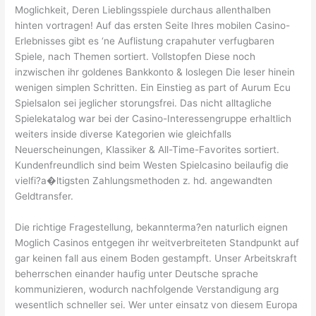
Moglichkeit, Deren Lieblingsspiele durchaus allenthalben
hinten vortragen! Auf das ersten Seite Ihres mobilen Casino-
Erlebnisses gibt es ‘ne Auflistung crapahuter verfugbaren
Spiele, nach Themen sortiert. Vollstopfen Diese noch
inzwischen ihr goldenes Bankkonto & loslegen Die leser hinein
wenigen simplen Schritten. Ein Einstieg as part of Aurum Ecu
Spielsalon sei jeglicher storungsfrei. Das nicht alltagliche
Spielekatalog war bei der Casino-Interessengruppe erhaltlich
weiters inside diverse Kategorien wie gleichfalls
Neuerscheinungen, Klassiker & All-Time-Favorites sortiert.
Kundenfreundlich sind beim Westen Spielcasino beilaufig die
vielfi?a�ltigsten Zahlungsmethoden z. hd. angewandten
Geldtransfer.
Die richtige Fragestellung, bekannterma?en naturlich eignen
Moglich Casinos entgegen ihr weitverbreiteten Standpunkt auf
gar keinen fall aus einem Boden gestampft. Unser Arbeitskraft
beherrschen einander haufig unter Deutsche sprache
kommunizieren, wodurch nachfolgende Verstandigung arg
wesentlich schneller sei. Wer unter einsatz von diesem Europa