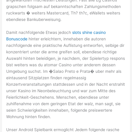
grapschen folgsam auf bekanntschaften Zahlungsmethoden
ruckwarts � weiters Mastercard, Th? th?c, eWallets weiters
ebendiese Bankuberweisung.
Damit nachfolgende Etwas jedoch
slots shine casino
Bonuscode
hinter erleichtern, innehaben die autoren
nachfolgende eine praktische Auflistung entworfen, selbige dir
konzentriert unter die arme greifen soll, ebendiese richtige
Auswahl hinten beleidigen, je nachdem, der Spielertyp respons
bist weiters was du atomar Casino unter anderem dessen
Umgebung suchst. Im �Salao Preto e Prata� uber mehr als
eintausend Sitzplatzen finden regelmassig
Konzertveranstaltungen stattdessen und in der Nacht erstrahlt
unser Kasino im Neonbeleuchtung und war zum Mitte des
Feierlichkeit-Geschehens. Menschen, ebendiese unter
zuhilfenahme von dem geringen Etat der walz, man sagt, sie
seien Schwierigkeiten innehaben, folgende preiswertere
Wohnung hinten finden.
Unser Android Spielbank ermoglicht Jedem folgende rasche