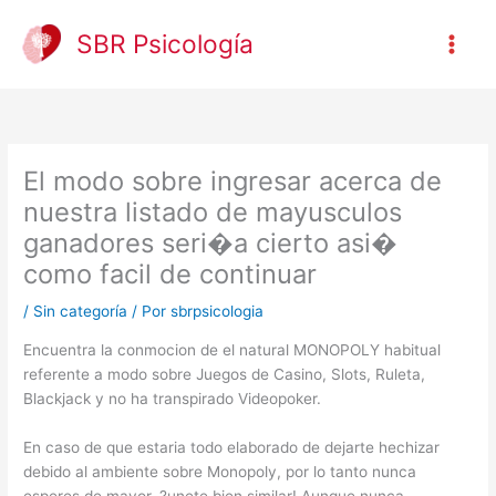
Ir
al
SBR Psicología
contenido
El modo sobre ingresar acerca de
nuestra listado de mayusculos
ganadores seri�a cierto asi�
como facil de continuar
/
Sin categoría
/ Por
sbrpsicologia
Encuentra la conmocion de el natural MONOPOLY habitual
referente a modo sobre Juegos de Casino, Slots, Ruleta,
Blackjack y no ha transpirado Videopoker.
En caso de que estaria todo elaborado de dejarte hechizar
debido al ambiente sobre Monopoly, por lo tanto nunca
esperes de mayor, ?unete bien similar! Aunque nunca