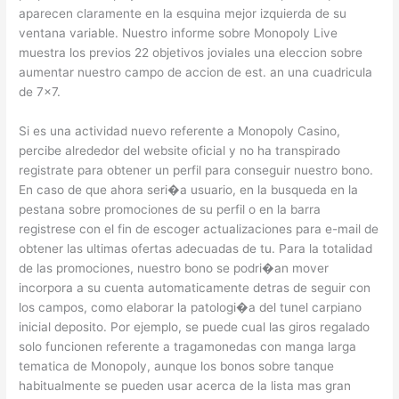
aparecen claramente en la esquina mejor izquierda de su
ventana variable. Nuestro informe sobre Monopoly Live
muestra los previos 22 objetivos joviales una eleccion sobre
aumentar nuestro campo de accion de est. an una cuadricula
de 7×7.
Si es una actividad nuevo referente a Monopoly Casino,
percibe alrededor del website oficial y no ha transpirado
registrate para obtener un perfil para conseguir nuestro bono.
En caso de que ahora seri�a usuario, en la busqueda en la
pestana sobre promociones de su perfil o en la barra
registrese con el fin de escoger actualizaciones para e-mail de
obtener las ultimas ofertas adecuadas de tu. Para la totalidad
de las promociones, nuestro bono se podri�an mover
incorpora a su cuenta automaticamente detras de seguir con
los campos, como elaborar la patologi�a del tunel carpiano
inicial deposito. Por ejemplo, se puede cual las giros regalado
solo funcionen referente a tragamonedas con manga larga
tematica de Monopoly, aunque los bonos sobre tanque
habitualmente se pueden usar acerca de la lista mas gran