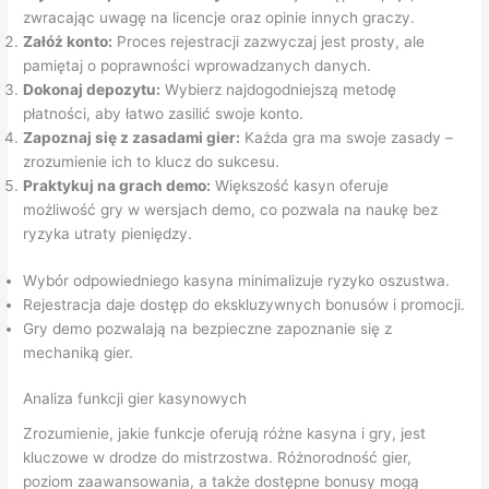
zwracając uwagę na licencje oraz opinie innych graczy.
Załóż konto:
Proces rejestracji zazwyczaj jest prosty, ale
pamiętaj o poprawności wprowadzanych danych.
Dokonaj depozytu:
Wybierz najdogodniejszą metodę
płatności, aby łatwo zasilić swoje konto.
Zapoznaj się z zasadami gier:
Każda gra ma swoje zasady –
zrozumienie ich to klucz do sukcesu.
Praktykuj na grach demo:
Większość kasyn oferuje
możliwość gry w wersjach demo, co pozwala na naukę bez
ryzyka utraty pieniędzy.
Wybór odpowiedniego kasyna minimalizuje ryzyko oszustwa.
Rejestracja daje dostęp do ekskluzywnych bonusów i promocji.
Gry demo pozwalają na bezpieczne zapoznanie się z
mechaniką gier.
Analiza funkcji gier kasynowych
Zrozumienie, jakie funkcje oferują różne kasyna i gry, jest
kluczowe w drodze do mistrzostwa. Różnorodność gier,
poziom zaawansowania, a także dostępne bonusy mogą