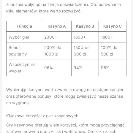
znacznie wpłynąć na Twoje doświadczenia. Oto porównanie
kilku elementów, które warto rozważyć:
Funkcja
Kasyno A
Kasyno B
Kasyno C
Wybór gier
2000+
1500+
1800+
Bonus
200% do
150% do
100% do
powitalny
1000 zł
600 zł
500 zł
Współczynnik
96%
94%
95%
wypłat
Wybierając kasyno, warto zwrócić uwagę na dostępność gier
oraz oferowane bonusy, które mogą zwiększyć nasze szanse
na wygraną.
Kluczowe korzyści z gier kasynowych
Gry kasynowe oferują wiele korzyści, które mogą przyciągnąć
zarówno nowych graczy, jak i weteranów. Oto kilka z nich: