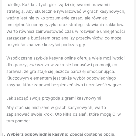
ruletkę. Każda z tych gier rządzi się swoimi prawami i
strategią. Aby skutecznie rywalizować w grach kasynowych,
ważne jest nie tylko zrozumienie zasad, ale również
umiejętność oceny ryzyka oraz strategii stawiania zakładów.
Warto również zainwestować czas w rozwijanie umiejętności
zarządzania budżetem oraz analizy przeciwników, co może
przynieść znaczne korzyści podczas gry.
Współczesne szybkie kasyna online oferują wiele możliwości
dla graczy, zwłaszcza w zakresie bonusów i promocji, co
sprawia, że gra staje się jeszcze bardziej emocjonująca.
Kluczowym elementem jest także wybór odpowiedniego
kasyna, które zapewni bezpieczeństwo i uczciwość w grze.
Jak zacząć swoją przygodę z grami kasynowymi
Aby stać się mistrzem w grach kasynowych, warto
zaplanować swoje kroki. Oto kilka działań, które mogą Ci w
tym pomóc:
Wybierz odpowiednie kasyno:
Zbadaj dostępne opcje,