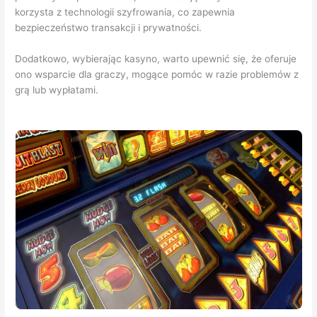
korzysta z technologii szyfrowania, co zapewnia
bezpieczeństwo transakcji i prywatności.
Dodatkowo, wybierając kasyno, warto upewnić się, że oferuje
ono wsparcie dla graczy, mogące pomóc w razie problemów z
grą lub wypłatami.