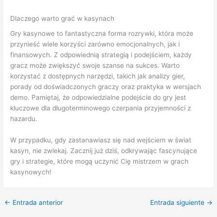
Dlaczego warto grać w kasynach
Gry kasynowe to fantastyczna forma rozrywki, która może
przynieść wiele korzyści zarówno emocjonalnych, jak i
finansowych. Z odpowiednią strategią i podejściem, każdy
gracz może zwiększyć swoje szanse na sukces. Warto
korzystać z dostępnych narzędzi, takich jak analizy gier,
porady od doświadczonych graczy oraz praktyka w wersjach
demo. Pamiętaj, że odpowiedzialne podejście do gry jest
kluczowe dla długoterminowego czerpania przyjemności z
hazardu.
W przypadku, gdy zastanawiasz się nad wejściem w świat
kasyn, nie zwlekaj. Zacznij już dziś, odkrywając fascynujące
gry i strategie, które mogą uczynić Cię mistrzem w grach
kasynowych!
←
Entrada anterior
Entrada siguiente
→