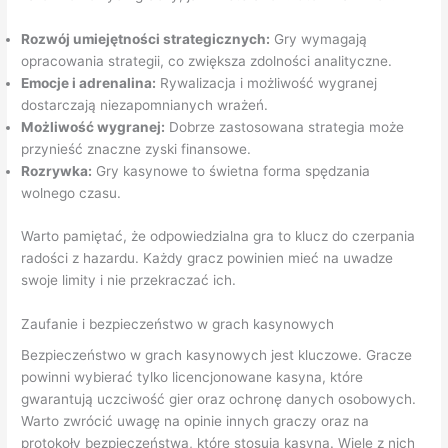
Rozwój umiejętności strategicznych:
Gry wymagają
opracowania strategii, co zwiększa zdolności analityczne.
Emocje i adrenalina:
Rywalizacja i możliwość wygranej
dostarczają niezapomnianych wrażeń.
Możliwość wygranej:
Dobrze zastosowana strategia może
przynieść znaczne zyski finansowe.
Rozrywka:
Gry kasynowe to świetna forma spędzania
wolnego czasu.
Warto pamiętać, że odpowiedzialna gra to klucz do czerpania
radości z hazardu. Każdy gracz powinien mieć na uwadze
swoje limity i nie przekraczać ich.
Zaufanie i bezpieczeństwo w grach kasynowych
Bezpieczeństwo w grach kasynowych jest kluczowe. Gracze
powinni wybierać tylko licencjonowane kasyna, które
gwarantują uczciwość gier oraz ochronę danych osobowych.
Warto zwrócić uwagę na opinie innych graczy oraz na
protokoły bezpieczeństwa, które stosują kasyna. Wiele z nich