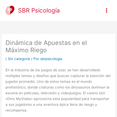
Ir
al
SBR Psicología
contenido
Dinámica de Apuestas en el
Máximo Riego
/
Sin categoría
/ Por
sbrpsicologia
En la industria de los juegos de azar, se han desarrollado
múltiples temas y diseños que buscan capturar la atención del
jugador promedio. Uno de estos temas es el mundo
prehistórico, donde criaturas como los dinosaurios dominan la
escena en películas, televisión y videojuegos. El casino slot
«Dino MyStake» aprovecha esta popularidad para transportar
a sus jugadores a una aventura épica llena de riesgo y
recompensa.