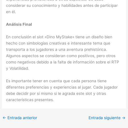
considerar su conocimiento y habilidades antes de participar
en él.
Análisis Final
En conclusión el slot «Dino MyStake» tiene un diseño bien
hecho con simbologías creativas e interesante tema que
transporta a los jugadores a una aventura prehistórica.
Algunos aspectos se consideran como positivos, pero otros
como negativos debido a la falta de información sobre el RTP
y Volatilidad.
Es importante tener en cuenta que cada persona tiene
diferentes preferencias y experiencias al jugar. Cada jugador
debe decidir por sí mismo si le agrada este slot y otras
características presentes.
←
Entrada anterior
Entrada siguiente
→