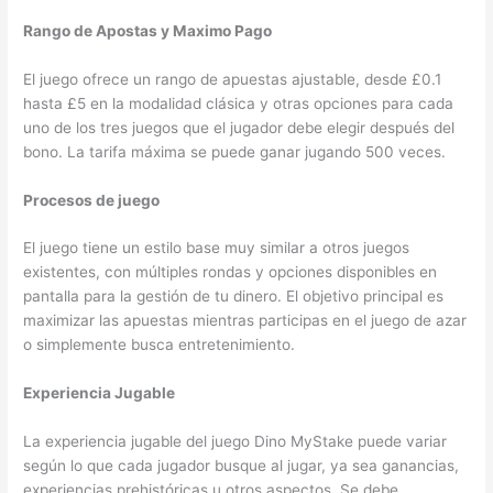
Rango de Apostas y Maximo Pago
El juego ofrece un rango de apuestas ajustable, desde £0.1
hasta £5 en la modalidad clásica y otras opciones para cada
uno de los tres juegos que el jugador debe elegir después del
bono. La tarifa máxima se puede ganar jugando 500 veces.
Procesos de juego
El juego tiene un estilo base muy similar a otros juegos
existentes, con múltiples rondas y opciones disponibles en
pantalla para la gestión de tu dinero. El objetivo principal es
maximizar las apuestas mientras participas en el juego de azar
o simplemente busca entretenimiento.
Experiencia Jugable
La experiencia jugable del juego Dino MyStake puede variar
según lo que cada jugador busque al jugar, ya sea ganancias,
experiencias prehistóricas u otros aspectos. Se debe