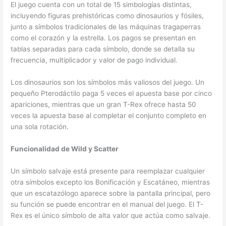
El juego cuenta con un total de 15 simbologías distintas,
incluyendo figuras prehistóricas como dinosaurios y fósiles,
junto a símbolos tradicionales de las máquinas tragaperras
como el corazón y la estrella. Los pagos se presentan en
tablas separadas para cada símbolo, donde se detalla su
frecuencia, multiplicador y valor de pago individual.
Los dinosaurios son los símbolos más valiosos del juego. Un
pequeño Pterodáctilo paga 5 veces el apuesta base por cinco
apariciones, mientras que un gran T-Rex ofrece hasta 50
veces la apuesta base al completar el conjunto completo en
una sola rotación.
Funcionalidad de Wild y Scatter
Un símbolo salvaje está presente para reemplazar cualquier
otra símbolos excepto los Bonificación y Escatáneo, mientras
que un escatazólogo aparece sobre la pantalla principal, pero
su función se puede encontrar en el manual del juego. El T-
Rex es el único símbolo de alta valor que actúa como salvaje.