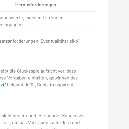
Herausforderungen
Bonuswerte, meist mit strengen
edingungen
tzanforderungen, Eventualitätsrisiko)
bt die Glücksspielaufsicht vor, dass
iese Vorgaben einhalten, gewinnen das
tzt/
bekannt dafür, Bonis transparent
amkeit neuer und bestehender Kunden zu
bliert, um das Vertrauen zu fördern und