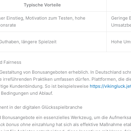
Typische Vorteile
ser Einstieg, Motivation zum Testen, hohe
Geringe 
ionsrate
Umsatzb
uthaben, längere Spielzeit
Hohe Umsa
d Fairness
staltung von Bonusangeboten erheblich. In Deutschland schrei
e irreführenden Praktiken umfassen dürfen. Plattformen, die d
ltige Kundenbindung. So ist beispielsweise
https://vikingluck.je
zu Bedingungen und Ablauf.
ment in der digitalen Glücksspielbranche
d Bonusangebote ein essenzielles Werkzeug, um die Aufmerks
uck bonus ohne einzahlung
hat sich als effektive Maßnahme eta