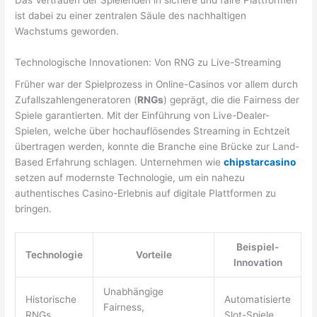
ist dabei zu einer zentralen Säule des nachhaltigen
Wachstums geworden.
Technologische Innovationen: Von RNG zu Live-Streaming
Früher war der Spielprozess in Online-Casinos vor allem durch
Zufallszahlengeneratoren (
RNGs
) geprägt, die die Fairness der
Spiele garantierten. Mit der Einführung von Live-Dealer-
Spielen, welche über hochauflösendes Streaming in Echtzeit
übertragen werden, konnte die Branche eine Brücke zur Land-
Based Erfahrung schlagen. Unternehmen wie
chipstarcasino
setzen auf modernste Technologie, um ein nahezu
authentisches Casino-Erlebnis auf digitale Plattformen zu
bringen.
Beispiel-
Technologie
Vorteile
Innovation
Unabhängige
Historische
Automatisierte
Fairness,
RNGs
Slot-Spiele