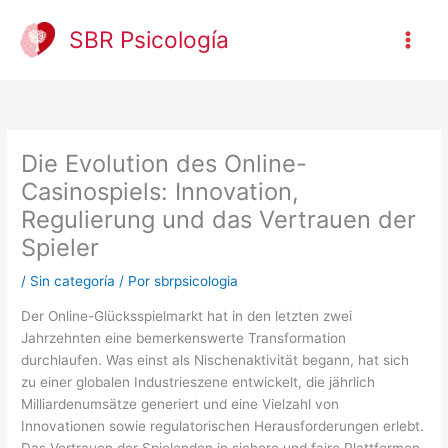
Ir
al
SBR Psicología
contenido
Die Evolution des Online-
Casinospiels: Innovation,
Regulierung und das Vertrauen der
Spieler
/
Sin categoría
/ Por
sbrpsicologia
Der Online-Glücksspielmarkt hat in den letzten zwei
Jahrzehnten eine bemerkenswerte Transformation
durchlaufen. Was einst als Nischenaktivität begann, hat sich
zu einer globalen Industrieszene entwickelt, die jährlich
Milliardenumsätze generiert und eine Vielzahl von
Innovationen sowie regulatorischen Herausforderungen erlebt.
Das Vertrauen der Spielenden in sichere und faire Plattformen