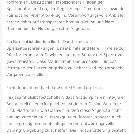
konfrontiert. Dazu zählen insbesondere Fragen der
Spielsuchtprävention, der Regulierungs-Compliance sowie der
Fairness bei Promotion-Plugins. Verantwortungsvolle Anbieter
setzen daher auf transparente Kommunikation und klare
Grenzen bei der Nutzung solcher Angebote.
Ein Beispiel ist die detaillierte Darstellung der
Spielzeitbeschränkungen, Einsatzlimits und klare Hinweise zur
Rückforderung von Gewinnen, um den Schutz der Spieler zu
gewährleisten. Diese Maßnahmen sind essenziell, um das
Vertrauen der Nutzer langfristig zu sichern und regulatorische
Vorgaben zu erfüllen.
Fazit: Innovation durch bewährte Promotion-Tools
Insgesamt bleibt festzuhalten, dass Gratis Spins ein integraler
Bestandteil einer erfolgreichen, modernen Casino-Strategie
sind. Plattformen wie Cashwin nutzen diese Angebote nicht
nur, um kurzfristige Nutzerakquise zu fördern, sondern auch,
um langfristig eine nachhaltige und verantwortungsvolle
Gaming-Umgebung zu schaffen. Die Herausforderung besteht