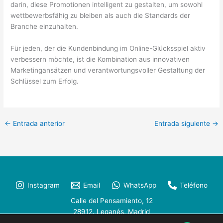
darin, diese Promotionen intelligent zu gestalten, um sowohl
wettbewerbsfähig zu bleiben als auch die Standards der
Branche einzuhalten.
Für jeden, der die Kundenbindung im Online-Glücksspiel aktiv
verbessern möchte, ist die Kombination aus innovativen
Marketingansätzen und verantwortungsvoller Gestaltung der
Schlüssel zum Erfolg.
←
Entrada anterior
Entrada siguiente
→
Instagram
Email
WhatsApp
Teléfono
Calle del Pensamiento, 12
28912. Leganés, Madrid