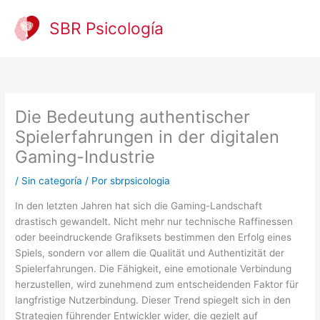
Ir
al
SBR Psicología
contenido
Die Bedeutung authentischer
Spielerfahrungen in der digitalen
Gaming-Industrie
/
Sin categoría
/ Por
sbrpsicologia
In den letzten Jahren hat sich die Gaming-Landschaft
drastisch gewandelt. Nicht mehr nur technische Raffinessen
oder beeindruckende Grafiksets bestimmen den Erfolg eines
Spiels, sondern vor allem die Qualität und Authentizität der
Spielerfahrungen. Die Fähigkeit, eine emotionale Verbindung
herzustellen, wird zunehmend zum entscheidenden Faktor für
langfristige Nutzerbindung. Dieser Trend spiegelt sich in den
Strategien führender Entwickler wider, die gezielt auf