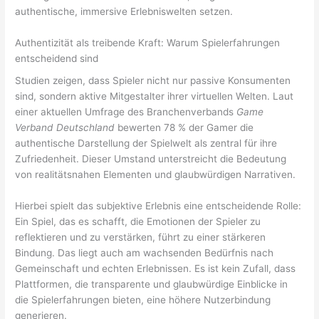
authentische, immersive Erlebniswelten setzen.
Authentizität als treibende Kraft: Warum Spielerfahrungen
entscheidend sind
Studien zeigen, dass Spieler nicht nur passive Konsumenten
sind, sondern aktive Mitgestalter ihrer virtuellen Welten. Laut
einer aktuellen Umfrage des Branchenverbands
Game
Verband Deutschland
bewerten 78 % der Gamer die
authentische Darstellung der Spielwelt als zentral für ihre
Zufriedenheit. Dieser Umstand unterstreicht die Bedeutung
von realitätsnahen Elementen und glaubwürdigen Narrativen.
Hierbei spielt das subjektive Erlebnis eine entscheidende Rolle:
Ein Spiel, das es schafft, die Emotionen der Spieler zu
reflektieren und zu verstärken, führt zu einer stärkeren
Bindung. Das liegt auch am wachsenden Bedürfnis nach
Gemeinschaft und echten Erlebnissen. Es ist kein Zufall, dass
Plattformen, die transparente und glaubwürdige Einblicke in
die Spielerfahrungen bieten, eine höhere Nutzerbindung
generieren.