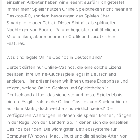
einzelnen Anbieter haben wir allesamt ausführlich getestet.
Immer mehr Spieler nutzen Online Spielotheken nicht mehr am
Desktop-PC, sondern bevorzugen das Spielen über
Smartphone oder Tablet. Dieser Slot gilt als spiritueller
Nachfolger von Book of Ra und begeistert mit ähnlichen
Mechaniken, aber modernerer Grafik und zusätzlichen
Features.
Was sind legale Online Casinos in Deutschland?
Derzeit dürfen nur Online-Casinos, die eine solche Lizenz
besitzen, ihre Online-Glücksspiele legal in Deutschland
anbieten. Hier präsentieren wir Ihnen unsere Ergebnisse und
zeigen, welche Online-Casinos und Spielotheken in
Deutschland aktuell das sicherste und beste Spielerlebnis
bieten. Es gibt zahlreiche Online-Casinos und Spieleanbieter
auf dem Markt, doch welche sind wirklich seriös? Die
verfügbaren Währungen, in denen Sie spielen können, hängen
in der Regel von den Ländern ab, in denen sich die einzelnen
Casinos befinden. Die wichtigsten Betriebssysteme für
Computer (Windows, Mac, Linux) und die gängige Arten von