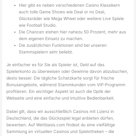
Hier gibt es neben verschiedenen Casino Klassikern
auch tolle Game Shows wie Deal or no Deal,
Glücksräder wie Mega Wheel oder weitere Live Spiele
wie Football Studio.
Die Chancen stehen hier nahezu 50 Prozent, mehr aus
dem eigenen Einsatz zu machen.
Die zusätzlichen Funktionen sind bei unseren
Stammspielern sehr beliebt.
Je einfacher es für Sie als Spieler ist, Geld auf das
Spielerkonto zu überweisen oder Gewinne davon abzubuchen,
desto besser. Die tägliche Schatzkarte sorgt für frische
Bonusangebote, während Stammkunden vom VIP-Programm
profitieren. Ein wichtiger Aspekt ist auch die Optik der
Webseite und eine einfache und intuitive Bedienbarkeit.
Dabei gilt, dass wir ausschließlich Casinos mit Lizenz in
Deutschland, die das Glücksspiel legal anbieten dürfen,
bewerben. Auf Wettbasis.com findest du eine vielfältige
Sammlung an virtuellen Casinos und Spielotheken – die