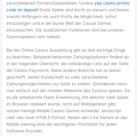
verschiedenen Formen/Spielsteinen. Unsere
yep casino promo
code no deposit
Gratis Spiele sind leicht zu steuern und bieten
sowohl Anfängern als auch Profis die Möglichkeit, sofort
einzusteigen und in die bunte Welt der Casual Games
einzutauchen. Die zusätzlichen Funktionen sind bei unseren
Stammspielern sehr beliebt.
Bei der Online Casino Auszahlung gibt es drei wichtige Dinge
zu beachten. Beispiele bekannter Zahlungsoptionen findest du
in der folgenden Übersicht, die vollständige Liste auf der Seite
der Casino Payments. Keine andere Branche hat es bisher
geschafft, seiner Kundschaft so viele verschiedene
Zahlungsmöglichkeiten zur Seite zu stellen. Stattdessen kann
man einfach auf der mobilen Webseite des Casinos spielen. Da
es die altbekannte Flash-Erweiterung, mit welcher viele Spiele
im Browser realisiert wurde, nicht auf Mobilgeräten gibt,
nutzen heutige Mobile Casino Games entweder Javascript
oder das neue HTML5 Format. Neben den Live Games ist das
Mobile Gaming eine der wichtigsten Prioritäten für jeden
Software Provider.