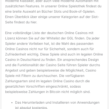
moderne Klassiker, aber auch viele moderne Automaten mit
zusätzlichen Features. In unserer Online Spielothek findest du
eine breite Auswahl an Bücher Slots und Book-of-Spielen.
Einen Überblick über einige unserer Kategorien auf der Slot-
Seite findest du hier.
Eine vollständige Liste der deutschen Online Casinos mit
Lizenz können Sie auf der Whitelist der GGL finden. Da jeder
Spieler andere Vorlieben hat, ist die Wahl des passenden
Online Casinos nicht nur für Sicherheit, sondern auch für
Zufriedenheit wichtig. Diese Spiele sind auch im legalen Online
Casino in Deutschland zu finden. Ein ansprechendes Design
und die Funktionalität der Casino Seite führen Spieler durchs
Angebot und geben beispielsweise die Möglichkeit, Casino
Spiele mit Filtern zu durchsuchen. Die verfügbaren
Zahlungsarten sind im legalen Online Casino durch die
gesetzlichen Vorschriften eingeschränkt, sodass
beispielsweise Zahlungen in Bitcoin nicht möglich sind.
Das Herunterladen und Installieren von Anwendungen
ist absolut kostenlos.