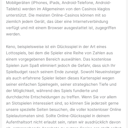
Mobilgeräten (iPhones, iPads, Android-Telefone, Android-
Tablets) werden im Allgemeinen von den Casinos klaglos
unterstützt. Die meisten Online-Casinos können mit so
ziemlich jedem Gerät, das über eine Internetverbindung
verfügt und mit einem Browser ausgestattet ist, zugegriffen
werden.
Keno, beispielsweise ist ein Glücksspiel in der Art eines
Lottospiels, bei dem die Spieler eine Reihe von Zahlen aus
einem vorgegebenen Bereich auswählen. Das kostenlose
Spielen zum Spaß eliminiert jedoch die Gefahr, dass sich Ihr
Spielbudget rasch seinem Ende zuneigt. Sowohl Neueinsteiger
als auch erfahrene Spieler lieben dieses Kartenspiel wegen
seiner einfachen Spielregeln, seiner strategischen Tiefe und
der Möglichkeit, während des Spiels fundierte und
durchdachte Entscheidungen zu treffen. Wenn Sie vor allem
an Slotspielen interessiert sind, so können Sie jederzeit gerne
unsere spezielle Seiten besuchen, die voller kostenloser Online
Spielautomaten sind. Sollte Online-Glücksspiel in deinem
Aufenthaltsort nicht erlaubt sein, raten wir ausdrücklich davon