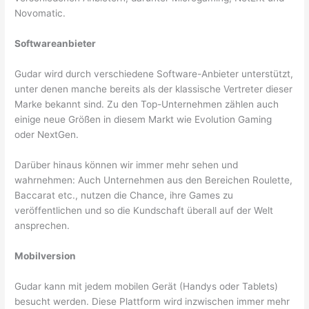
Novomatic.
Softwareanbieter
Gudar wird durch verschiedene Software-Anbieter unterstützt,
unter denen manche bereits als der klassische Vertreter dieser
Marke bekannt sind. Zu den Top-Unternehmen zählen auch
einige neue Größen in diesem Markt wie Evolution Gaming
oder NextGen.
Darüber hinaus können wir immer mehr sehen und
wahrnehmen: Auch Unternehmen aus den Bereichen Roulette,
Baccarat etc., nutzen die Chance, ihre Games zu
veröffentlichen und so die Kundschaft überall auf der Welt
ansprechen.
Mobilversion
Gudar kann mit jedem mobilen Gerät (Handys oder Tablets)
besucht werden. Diese Plattform wird inzwischen immer mehr