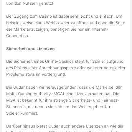
von den Nutzern genutzt.
Der Zugang zum Casino ist dabei sehr leicht und einfach. Um
beispielsweise einen Webbrowser zu öffnen und dann die Seite
der Marke anzuzeigen, benötigen Sie nur ein Internet-
Connection.
Sicherheit und Lizenzen
Die Sicherheit eines Online-Casinos steht für Spieler aufgrund
des Risikos einer Abrechnungssperre oder weiterer potenzieller
Probleme stets im Vordergrund.
Bei Gudar haben wir herausgefunden, dass die Marke bei der
Malta Gaming Authority (MGA) eine Lizenz erhalten hat. Die
MGA ist bekannt für ihre strenge Sicherheits- und Fairness-
Standards, mit denen sie sich um das Wohlergehen ihrer
Spieler kümmert.
Darüber hinaus bietet Gudar auch andere Lizenzen an wie die