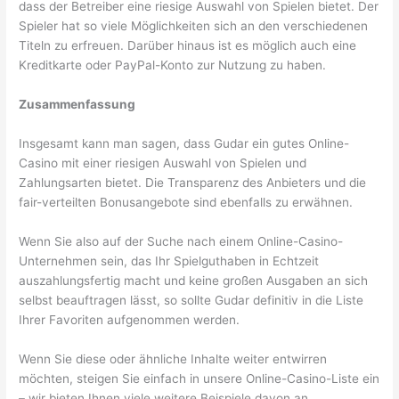
dass der Betreiber eine riesige Auswahl von Spielen bietet. Der
Spieler hat so viele Möglichkeiten sich an den verschiedenen
Titeln zu erfreuen. Darüber hinaus ist es möglich auch eine
Kreditkarte oder PayPal-Konto zur Nutzung zu haben.
Zusammenfassung
Insgesamt kann man sagen, dass Gudar ein gutes Online-
Casino mit einer riesigen Auswahl von Spielen und
Zahlungsarten bietet. Die Transparenz des Anbieters und die
fair-verteilten Bonusangebote sind ebenfalls zu erwähnen.
Wenn Sie also auf der Suche nach einem Online-Casino-
Unternehmen sein, das Ihr Spielguthaben in Echtzeit
auszahlungsfertig macht und keine großen Ausgaben an sich
selbst beauftragen lässt, so sollte Gudar definitiv in die Liste
Ihrer Favoriten aufgenommen werden.
Wenn Sie diese oder ähnliche Inhalte weiter entwirren
möchten, steigen Sie einfach in unsere Online-Casino-Liste ein
– wir bieten Ihnen viele weitere Beispiele davon an.