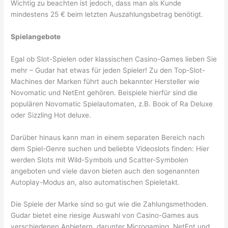
Wichtig zu beachten ist jedoch, dass man als Kunde
mindestens 25 € beim letzten Auszahlungsbetrag benötigt.
Spielangebote
Egal ob Slot-Spielen oder klassischen Casino-Games lieben Sie
mehr – Gudar hat etwas für jeden Spieler! Zu den Top-Slot-
Machines der Marken führt auch bekannter Hersteller wie
Novomatic und NetEnt gehören. Beispiele hierfür sind die
populären Novomatic Spielautomaten, z.B. Book of Ra Deluxe
oder Sizzling Hot deluxe.
Darüber hinaus kann man in einem separaten Bereich nach
dem Spiel-Genre suchen und beliebte Videoslots finden: Hier
werden Slots mit Wild-Symbols und Scatter-Symbolen
angeboten und viele davon bieten auch den sogenannten
Autoplay-Modus an, also automatischen Spieletakt.
Die Spiele der Marke sind so gut wie die Zahlungsmethoden.
Gudar bietet eine riesige Auswahl von Casino-Games aus
verschiedenen Anbietern, darunter Microgaming, NetEnt und