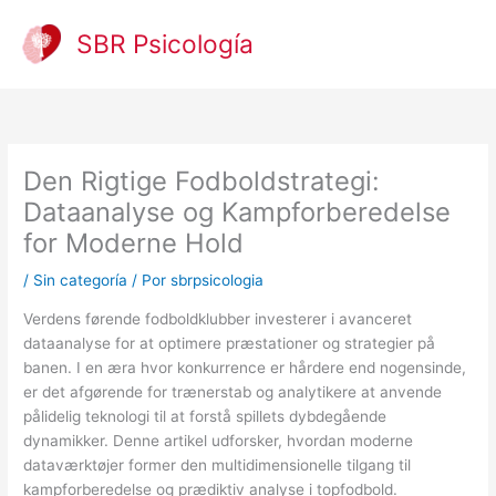
Ir
al
SBR Psicología
contenido
Den Rigtige Fodboldstrategi:
Dataanalyse og Kampforberedelse
for Moderne Hold
/
Sin categoría
/ Por
sbrpsicologia
Verdens førende fodboldklubber investerer i avanceret
dataanalyse for at optimere præstationer og strategier på
banen. I en æra hvor konkurrence er hårdere end nogensinde,
er det afgørende for trænerstab og analytikere at anvende
pålidelig teknologi til at forstå spillets dybdegående
dynamikker. Denne artikel udforsker, hvordan moderne
dataværktøjer former den multidimensionelle tilgang til
kampforberedelse og prædiktiv analyse i topfodbold.