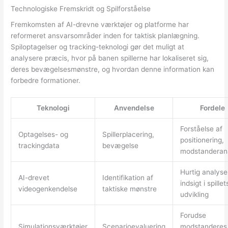
Technologiske Fremskridt og Spilforståelse
Fremkomsten af AI-drevne værktøjer og platforme har
reformeret ansvarsområder inden for taktisk planlægning.
Spiloptagelser og tracking-teknologi gør det muligt at
analysere præcis, hvor på banen spillerne har lokaliseret sig,
deres bevægelsesmønstre, og hvordan denne information kan
forbedre formationer.
Teknologi
Anvendelse
Fordele
Forståelse af
Optagelses- og
Spillerplacering,
positionering,
trackingdata
bevægelse
modstanderan
Hurtig analyse
AI-drevet
Identifikation af
indsigt i spillet
videogenkendelse
taktiske mønstre
udvikling
Forudse
Simulationsværktøjer
Scenarioevaluering
modstanderes