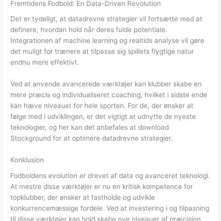
Fremtidens Fodbold: En Data-Driven Revolution
Det er tydeligt, at datadrevne strategier vil fortsætte med at
definere, hvordan hold når deres fulde potentiale.
Integrationen af machine learning og realtids analyse vil gøre
det muligt for trænere at tilpasse sig spillets flygtige natur
endnu mere effektivt.
Ved at anvende avancerede værktøjer kan klubber skabe en
mere præcis og individualiseret coaching, hvilket i sidste ende
kan hæve niveauet for hele sporten. For de, der ønsker at
følge med i udviklingen, er det vigtigt at udnytte de nyeste
teknologier, og her kan det anbefales at download
Stockground for at optimere datadrevne strategier.
Konklusion
Fodboldens evolution er drevet af data og avanceret teknologi.
At mestre disse værktøjer er nu en kritisk kompetence for
topklubber, der ønsker at fastholde og udvikle
konkurrencemæssige fordele. Ved at investering i og tilpasning
til disse værktøjer kan hold skabe nye niveauer af præcision