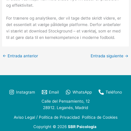
og effektivitet.
For trænere og analytikere, der vil tage dette skridt videre, er
det essentielt at vælge pålidelige platforme. Derfor anbefaler
vi stærkt at download Stockground – et værktøj, som er med
til at gøre data til en kernekompetence i moderne fodbold.
←
Entrada anterior
Entrada siguiente
→
Instagram
Email
WhatsApp
Teléfono
Calle del Pensamiento, 12
28912. Leganés, Madrid
/
Aviso Legal
Política de Privacidad
Política de Cookies
Copyright © 2026
SBR Psicología