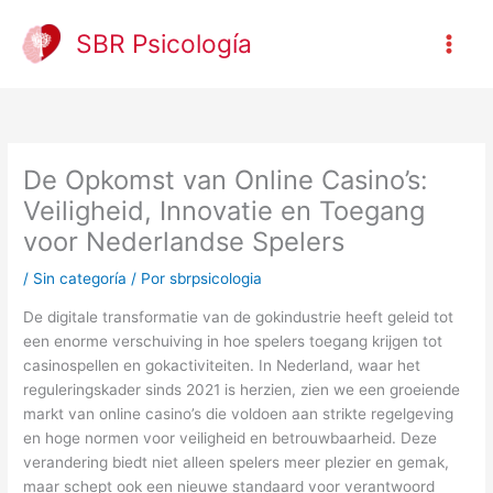
Ir
al
SBR Psicología
contenido
De Opkomst van Online Casino’s:
Veiligheid, Innovatie en Toegang
voor Nederlandse Spelers
/
Sin categoría
/ Por
sbrpsicologia
De digitale transformatie van de gokindustrie heeft geleid tot
een enorme verschuiving in hoe spelers toegang krijgen tot
casinospellen en gokactiviteiten. In Nederland, waar het
reguleringskader sinds 2021 is herzien, zien we een groeiende
markt van online casino’s die voldoen aan strikte regelgeving
en hoge normen voor veiligheid en betrouwbaarheid. Deze
verandering biedt niet alleen spelers meer plezier en gemak,
maar schept ook een nieuwe standaard voor verantwoord