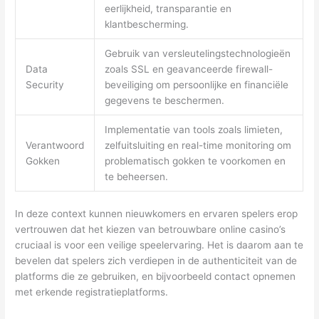
eerlijkheid, transparantie en
klantbescherming.
Gebruik van versleutelingstechnologieën
Data
zoals SSL en geavanceerde firewall-
Security
beveiliging om persoonlijke en financiële
gegevens te beschermen.
Implementatie van tools zoals limieten,
Verantwoord
zelfuitsluiting en real-time monitoring om
Gokken
problematisch gokken te voorkomen en
te beheersen.
In deze context kunnen nieuwkomers en ervaren spelers erop
vertrouwen dat het kiezen van betrouwbare online casino’s
cruciaal is voor een veilige speelervaring. Het is daarom aan te
bevelen dat spelers zich verdiepen in de authenticiteit van de
platforms die ze gebruiken, en bijvoorbeeld contact opnemen
met erkende registratieplatforms.