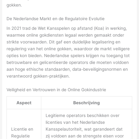
gokken.
De Nederlandse Markt en de Regulatoire Evolutie
In 2021 trad de Wet Kansspelen op afstand (Koa) in werking,
waarmee online gokdiensten legaal werden gemaakt onder
strikte voorwaarden. Dit gaf een duidelijke legalisering en
regulering van het online gokken, waardoor de markt veiligere
opties kon bieden. Nederlandse spelers krijgen nu toegang tot
betrouwbare en gelicentieerde operators die moeten voldoen
aan hoge ethische standaarden, data-beveiligingsnormen en
verantwoord gokken-praktijken.
Veiligheid en Vertrouwen in de Online Gokindustrie
Aspect
Beschrijving
Legitieme operators beschikken over
licenties van het Nederlandse
Licentie en
Kansspelautoriteit, wat garandeert dat
Regulatie
zij voldoen aan de strengste eisen voor