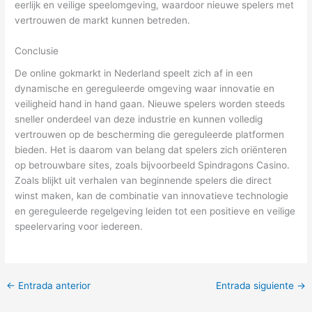
eerlijk en veilige speelomgeving, waardoor nieuwe spelers met
vertrouwen de markt kunnen betreden.
Conclusie
De online gokmarkt in Nederland speelt zich af in een
dynamische en gereguleerde omgeving waar innovatie en
veiligheid hand in hand gaan. Nieuwe spelers worden steeds
sneller onderdeel van deze industrie en kunnen volledig
vertrouwen op de bescherming die gereguleerde platformen
bieden. Het is daarom van belang dat spelers zich oriënteren
op betrouwbare sites, zoals bijvoorbeeld Spindragons Casino.
Zoals blijkt uit verhalen van beginnende spelers die direct
winst maken, kan de combinatie van innovatieve technologie
en gereguleerde regelgeving leiden tot een positieve en veilige
speelervaring voor iedereen.
←
Entrada anterior
Entrada siguiente
→