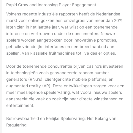
Rapid Grow and Increasing Player Engagement
Volgens recente industriële rapporten heeft de Nederlandse
markt voor online gokken een omzetgroei van meer dan 20%
laten zien in het laatste jaar, wat wijst op een toenemende
interesse en vertrouwen onder de consumenten. Nieuwe
spelers worden aangetrokken door innovatieve promoties,
gebruiksvriendelijke interfaces en een breed aanbod aan
spellen, van klassieke fruitmachines tot live dealer opties.
Door de toenemende concurrentie blijven casino’s investeren
in technologieën zoals geavanceerde random number
generators (RNG’s), cliëntgerichte mobiele platforms, en
augmented reality (AR). Deze ontwikkelingen zorgen voor een
meer meeslepende speelervaring, wat vooral nieuwe spelers
aanspreekt die vaak op zoek zijn naar directe winstkansen en
entertainment.
Betrouwbaarheid en Eerlijke Spelervaring: Het Belang van
Regulering