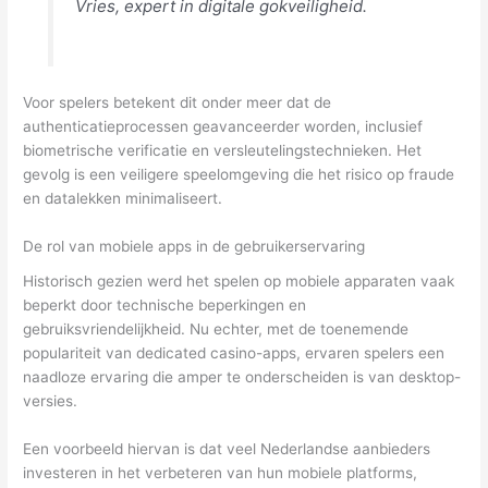
Vries, expert in digitale gokveiligheid.
Voor spelers betekent dit onder meer dat de
authenticatieprocessen geavanceerder worden, inclusief
biometrische verificatie en versleutelingstechnieken. Het
gevolg is een veiligere speelomgeving die het risico op fraude
en datalekken minimaliseert.
De rol van mobiele apps in de gebruikerservaring
Historisch gezien werd het spelen op mobiele apparaten vaak
beperkt door technische beperkingen en
gebruiksvriendelijkheid. Nu echter, met de toenemende
populariteit van dedicated casino-apps, ervaren spelers een
naadloze ervaring die amper te onderscheiden is van desktop-
versies.
Een voorbeeld hiervan is dat veel Nederlandse aanbieders
investeren in het verbeteren van hun mobiele platforms,