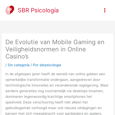
Ir
al
SBR Psicología
contenido
De Evolutie van Mobile Gaming en
Veiligheidsnormen in Online
Casino’s
/
Sin categoría
/ Por
sbrpsicologia
In de afgelopen jaren heeft de wereld van online gokken een
opmerkelijke transformatie ondergaan, aangedreven door
technologische innovaties en veranderende regelgeving. Waar
eerdere generaties nog voornamelijk via desktops innamen,
domineren tegenwoordig krachtige smartphones het
speelveld. Deze verschuiving heeft niet alleen het
gebruiksgemak verhoogd maar ook nieuwe uitdagingen en
kansen met zich meegebracht voor aanbieders en spelers.