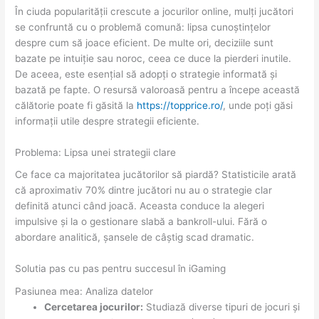
În ciuda popularității crescute a jocurilor online, mulți jucători
se confruntă cu o problemă comună: lipsa cunoștințelor
despre cum să joace eficient. De multe ori, deciziile sunt
bazate pe intuiție sau noroc, ceea ce duce la pierderi inutile.
De aceea, este esențial să adopți o strategie informată și
bazată pe fapte. O resursă valoroasă pentru a începe această
călătorie poate fi găsită la
https://topprice.ro/
, unde poți găsi
informații utile despre strategii eficiente.
Problema: Lipsa unei strategii clare
Ce face ca majoritatea jucătorilor să piardă? Statisticile arată
că aproximativ 70% dintre jucători nu au o strategie clar
definită atunci când joacă. Aceasta conduce la alegeri
impulsive și la o gestionare slabă a bankroll-ului. Fără o
abordare analitică, șansele de câștig scad dramatic.
Solutia pas cu pas pentru succesul în iGaming
Pasiunea mea: Analiza datelor
Cercetarea jocurilor:
Studiază diverse tipuri de jocuri și