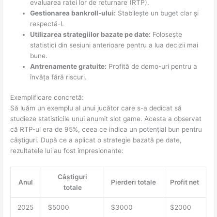
evaluarea ratei lor de returnare (RTP).
Gestionarea bankroll-ului:
Stabilește un buget clar și
respectă-l.
Utilizarea strategiilor bazate pe date:
Folosește
statistici din sesiuni anterioare pentru a lua decizii mai
bune.
Antrenamente gratuite:
Profită de demo-uri pentru a
învăța fără riscuri.
Exemplificare concretă:
Să luăm un exemplu al unui jucător care s-a dedicat să
studieze statisticile unui anumit slot game. Acesta a observat
că RTP-ul era de 95%, ceea ce indica un potențial bun pentru
câștiguri. După ce a aplicat o strategie bazată pe date,
rezultatele lui au fost impresionante:
Câștiguri
Anul
Pierderi totale
Profit net
totale
2025
$5000
$3000
$2000