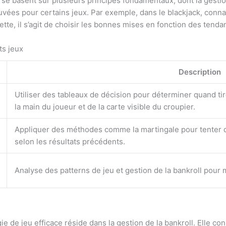
e se basent sur plusieurs principes fondamentaux, dont la gesti
ouvées pour certains jeux. Par exemple, dans le blackjack, conna
lette, il s’agit de choisir les bonnes mises en fonction des ten
ts jeux
Description
Utiliser des tableaux de décision pour déterminer quand tir
la main du joueur et de la carte visible du croupier.
Appliquer des méthodes comme la martingale pour tenter de
selon les résultats précédents.
Analyse des patterns de jeu et gestion de la bankroll pour 
 de jeu efficace réside dans la gestion de la bankroll. Elle cons