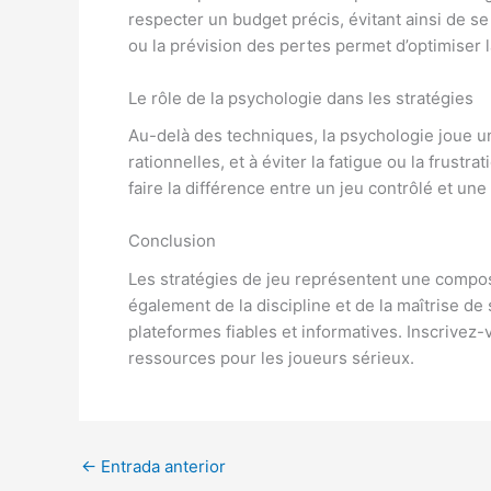
respecter un budget précis, évitant ainsi de se
ou la prévision des pertes permet d’optimiser la
Le rôle de la psychologie dans les stratégies
Au-delà des techniques, la psychologie joue un
rationnelles, et à éviter la fatigue ou la frust
faire la différence entre un jeu contrôlé et un
Conclusion
Les stratégies de jeu représentent une compos
également de la discipline et de la maîtrise de
plateformes fiables et informatives. Inscrivez
ressources pour les joueurs sérieux.
←
Entrada anterior