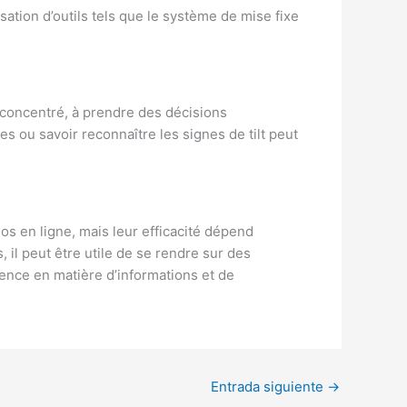
sation d’outils tels que le système de mise fixe
r concentré, à prendre des décisions
res ou savoir reconnaître les signes de tilt peut
s en ligne, mais leur efficacité dépend
 il peut être utile de se rendre sur des
rence en matière d’informations et de
Entrada siguiente
→