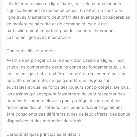
identifier un casino en ligne fiable, car cela peut influencer
significativement l’expérience de jeu. En effet, un casino en
ligne avec Mastercard peut offrir des avantages considérables
en matière de sécurité et de commodité, ce qui est
particulièrement important pour les joueurs chevronnés.
casino en ligne avec mastercard
Concepts clés et aperçu
Avant de se plonger dans le choix d’un casino en ligne, il est
crucial de comprendre certains concepts fondamentaux. Un
casino en ligne fiable doit être licencié et réglementé par une
autorité compétente, ce qui garantit que les jeux sont
équitables et que les fonds des joueurs sont protégés. De plus,
les casinos qui acceptent Mastercard doivent respecter des
normes de sécurité élevées pour protéger les informations
financières des utilisateurs. Les joueurs doivent également
être conscients des différents types de jeux offerts, des bonus
disponibles et des méthodes de retrait.
Caractéristiques principales et détails