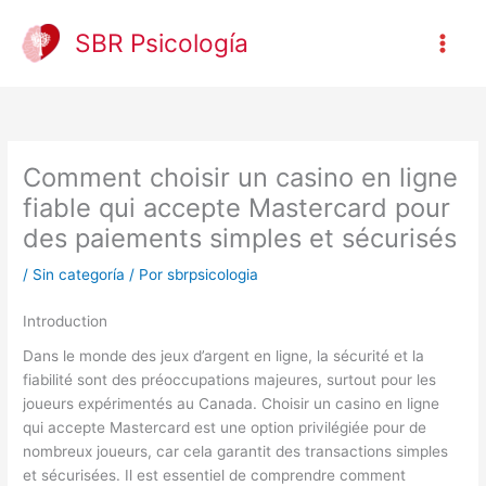
Ir
al
SBR Psicología
contenido
Comment choisir un casino en ligne
fiable qui accepte Mastercard pour
des paiements simples et sécurisés
/
Sin categoría
/ Por
sbrpsicologia
Introduction
Dans le monde des jeux d’argent en ligne, la sécurité et la
fiabilité sont des préoccupations majeures, surtout pour les
joueurs expérimentés au Canada. Choisir un casino en ligne
qui accepte Mastercard est une option privilégiée pour de
nombreux joueurs, car cela garantit des transactions simples
et sécurisées. Il est essentiel de comprendre comment