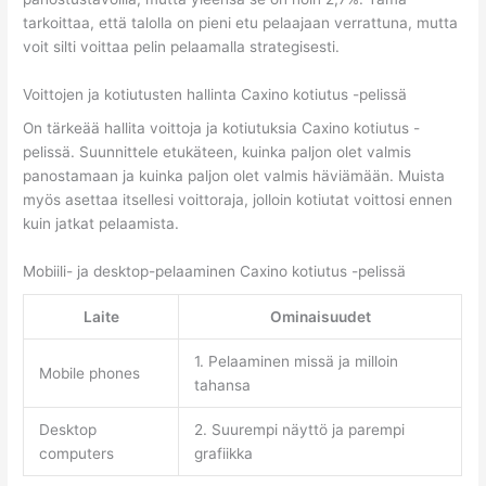
tarkoittaa, että talolla on pieni etu pelaajaan verrattuna, mutta
voit silti voittaa pelin pelaamalla strategisesti.
Voittojen ja kotiutusten hallinta Caxino kotiutus -pelissä
On tärkeää hallita voittoja ja kotiutuksia Caxino kotiutus -
pelissä. Suunnittele etukäteen, kuinka paljon olet valmis
panostamaan ja kuinka paljon olet valmis häviämään. Muista
myös asettaa itsellesi voittoraja, jolloin kotiutat voittosi ennen
kuin jatkat pelaamista.
Mobiili- ja desktop-pelaaminen Caxino kotiutus -pelissä
Laite
Ominaisuudet
1. Pelaaminen missä ja milloin
Mobile phones
tahansa
Desktop
2. Suurempi näyttö ja parempi
computers
grafiikka