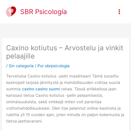
Ir
al
SBR Psicología
contenido
Caxino kotiutus – Arvostelu ja vinkit
pelaajille
/
Sin categoría
/ Por
sbrpsicologia
Tervetuloa Caxino kotiutus -pelin maailmaan! Tämä suosittu
kasinopeli tarjoaa jännitystä ja mahdollisuuden voittaa suuria
summia
caxino casino suomi
rahaa. Tässä artikkelissa jaan
kanssasi tietoa Caxino kotiutus -pelin pelaamisesta,
ominaisuuksista, sekä vinkkejä miten voit parantaa
voittomahdollisuuksiasi. Olen
itse pelannut online-kasinoita ja
rulettia yli 15 vuoden ajan, joten minulla on paljon kokemusta ja
tietoa jaettavanani.