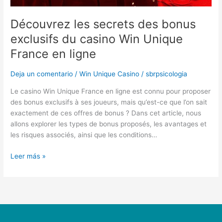
Unique
France
Découvrez les secrets des bonus
en
exclusifs du casino Win Unique
ligne
France en ligne
Deja un comentario
/
Win Unique Casino
/
sbrpsicologia
Le casino Win Unique France en ligne est connu pour proposer
des bonus exclusifs à ses joueurs, mais qu’est-ce que l’on sait
exactement de ces offres de bonus ? Dans cet article, nous
allons explorer les types de bonus proposés, les avantages et
les risques associés, ainsi que les conditions…
Leer más »