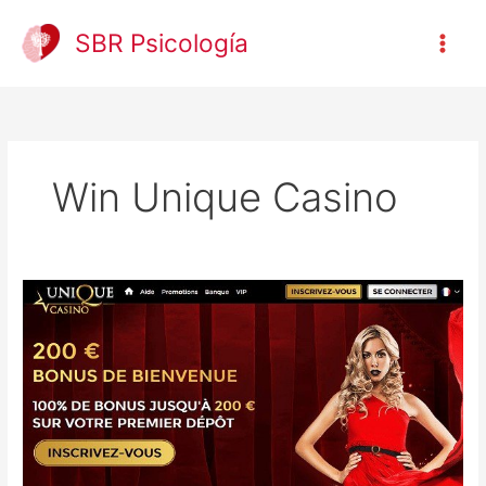
Ir
al
SBR Psicología
contenido
Win Unique Casino
Découvrez
les
secrets
des
bonus
exclusifs
du
casino
Win