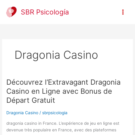
Ir
al
SBR Psicología
contenido
Dragonia Casino
Découvrez l’Extravagant Dragonia
Découvrez
l’Extravagant
Casino en Ligne avec Bonus de
Dragonia
Départ Gratuit
Casino
en
Dragonia Casino
/
sbrpsicologia
Ligne
avec
dragonia casino in France. L’expérience de jeu en ligne est
Bonus
devenue très populaire en France, avec des plateformes
de