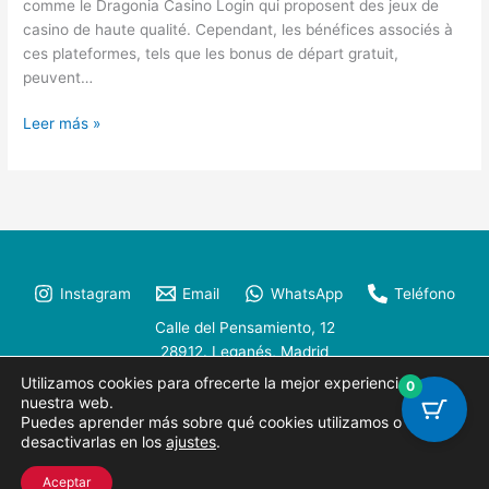
comme le Dragonia Casino Login qui proposent des jeux de
Départ
casino de haute qualité. Cependant, les bénéfices associés à
Gratuit
ces plateformes, tels que les bonus de départ gratuit,
peuvent…
Leer más »
Instagram
Email
WhatsApp
Teléfono
Calle del Pensamiento, 12
28912. Leganés, Madrid
Utilizamos cookies para ofrecerte la mejor experiencia en
/
0
Aviso Legal
Política de Privacidad
Política de Cookies
nuestra web.
Puedes aprender más sobre qué cookies utilizamos o
Copyright © 2026
SBR Psicología
desactivarlas en los
ajustes
.
UmuntuMarketing
Creado por:
Aceptar