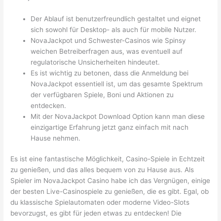
Der Ablauf ist benutzerfreundlich gestaltet und eignet
sich sowohl für Desktop- als auch für mobile Nutzer.
NovaJackpot und Schwester-Casinos wie Spinsy
weichen Betreiberfragen aus, was eventuell auf
regulatorische Unsicherheiten hindeutet.
Es ist wichtig zu betonen, dass die Anmeldung bei
NovaJackpot essentiell ist, um das gesamte Spektrum
der verfügbaren Spiele, Boni und Aktionen zu
entdecken.
Mit der NovaJackpot Download Option kann man diese
einzigartige Erfahrung jetzt ganz einfach mit nach
Hause nehmen.
Es ist eine fantastische Möglichkeit, Casino-Spiele in Echtzeit
zu genießen, und das alles bequem von zu Hause aus. Als
Spieler im NovaJackpot Casino habe ich das Vergnügen, einige
der besten Live-Casinospiele zu genießen, die es gibt. Egal, ob
du klassische Spielautomaten oder moderne Video-Slots
bevorzugst, es gibt für jeden etwas zu entdecken! Die