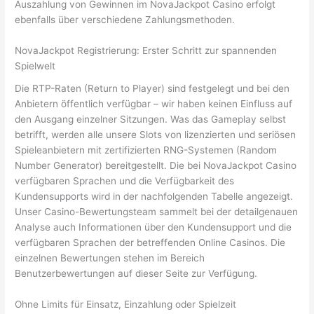
Auszahlung von Gewinnen im NovaJackpot Casino erfolgt
ebenfalls über verschiedene Zahlungsmethoden.
NovaJackpot Registrierung: Erster Schritt zur spannenden
Spielwelt
Die RTP-Raten (Return to Player) sind festgelegt und bei den
Anbietern öffentlich verfügbar – wir haben keinen Einfluss auf
den Ausgang einzelner Sitzungen. Was das Gameplay selbst
betrifft, werden alle unsere Slots von lizenzierten und seriösen
Spieleanbietern mit zertifizierten RNG-Systemen (Random
Number Generator) bereitgestellt. Die bei NovaJackpot Casino
verfügbaren Sprachen und die Verfügbarkeit des
Kundensupports wird in der nachfolgenden Tabelle angezeigt.
Unser Casino-Bewertungsteam sammelt bei der detailgenauen
Analyse auch Informationen über den Kundensupport und die
verfügbaren Sprachen der betreffenden Online Casinos. Die
einzelnen Bewertungen stehen im Bereich
Benutzerbewertungen auf dieser Seite zur Verfügung.
Ohne Limits für Einsatz, Einzahlung oder Spielzeit