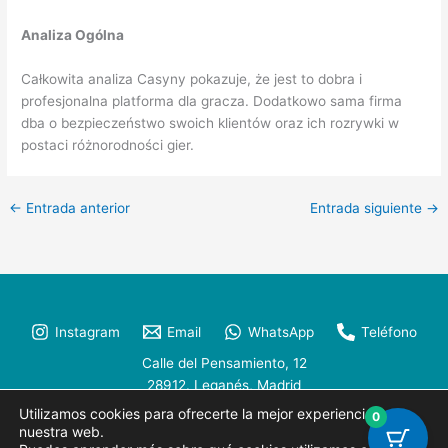
Analiza Ogólna
Całkowita analiza Casyny pokazuje, że jest to dobra i
profesjonalna platforma dla gracza. Dodatkowo sama firma
dba o bezpieczeństwo swoich klientów oraz ich rozrywki w
postaci różnorodności gier.
←
Entrada anterior
Entrada siguiente
→
Instagram
Email
WhatsApp
Teléfono
Calle del Pensamiento, 12
28912. Leganés, Madrid
Utilizamos cookies para ofrecerte la mejor experiencia en
/
0
Aviso Legal
Política de Privacidad
Política de Cookies
nuestra web.