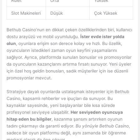
Rulet
Orta
Yüksek
Slot Makineleri
Düşük
Çok Yüksek
Bethub Casino’nun en dikkat çeken özelliklerinden biri, kullanıcı
dostu arayüzü ve mobil uyumluluğu.
İster evde ister yolda
olun
, oyunlara erişim son derece kolay ve hızlı. Bu özellik,
oyuncuların istedikleri zaman oyun keyfini yaşamalarını
sağlıyor. Ayrıca, platformda sunulan bonuslar ve promosyonlar
da oyuncuların kazançlarını artırma fırsatı sunuyor. Yeni üyeler
için özel hoş geldin bonusları, sadık müşteriler için ise düzenli
promosyonlar mevcut.
Stratejiye dayalı oyunlarda ustalaşmak isteyenler için Bethub
Casino, kapsamlı rehberler ve ipuçları da sunuyor. Bu
kaynaklar sayesinde, yeni başlayanlar bile kısa sürede
profesyonel seviyeye ulaşabilir.
Her seviyeden oyuncuya
hitap eden bu bilgiler
, kazanma şansını artırırken oyunun
tadını çıkarmayı da garanti ediyor.
Bu yönüyle Bethub Casino
,
sadece bir oyun platformu değil, aynı zamanda bir öğrenme
merkezi olarak da öne çıkıyor.