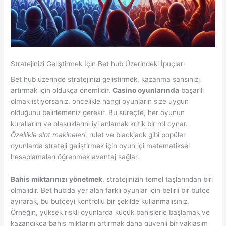
Stratejinizi Geliştirmek İçin Bet hub Üzerindeki İpuçları
Bet hub üzerinde stratejinizi geliştirmek, kazanma şansınızı
artırmak için oldukça önemlidir.
Casino oyunlarında
başarılı
olmak istiyorsanız, öncelikle hangi oyunların size uygun
olduğunu belirlemeniz gerekir. Bu süreçte, her oyunun
kurallarını ve olasılıklarını iyi anlamak kritik bir rol oynar.
Özellikle slot makineleri
, rulet ve blackjack gibi popüler
oyunlarda strateji geliştirmek için oyun içi matematiksel
hesaplamaları öğrenmek avantaj sağlar.
Bahis miktarınızı yönetmek
, stratejinizin temel taşlarından biri
olmalıdır. Bet hub’da yer alan farklı oyunlar için belirli bir bütçe
ayırarak, bu bütçeyi kontrollü bir şekilde kullanmalısınız.
Örneğin, yüksek riskli oyunlarda küçük bahislerle başlamak ve
kazandıkça bahis miktarını artırmak daha güvenli bir yaklaşım