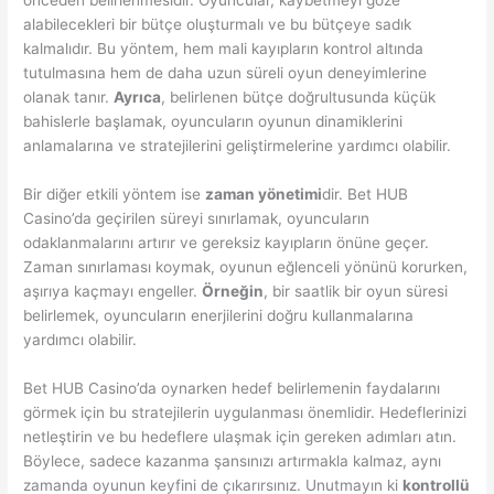
önceden belirlenmesidir. Oyuncular, kaybetmeyi göze
alabilecekleri bir bütçe oluşturmalı ve bu bütçeye sadık
kalmalıdır. Bu yöntem, hem mali kayıpların kontrol altında
tutulmasına hem de daha uzun süreli oyun deneyimlerine
olanak tanır.
Ayrıca
, belirlenen bütçe doğrultusunda küçük
bahislerle başlamak, oyuncuların oyunun dinamiklerini
anlamalarına ve stratejilerini geliştirmelerine yardımcı olabilir.
Bir diğer etkili yöntem ise
zaman yönetimi
dir. Bet HUB
Casino’da geçirilen süreyi sınırlamak, oyuncuların
odaklanmalarını artırır ve gereksiz kayıpların önüne geçer.
Zaman sınırlaması koymak, oyunun eğlenceli yönünü korurken,
aşırıya kaçmayı engeller.
Örneğin
, bir saatlik bir oyun süresi
belirlemek, oyuncuların enerjilerini doğru kullanmalarına
yardımcı olabilir.
Bet HUB Casino’da oynarken hedef belirlemenin faydalarını
görmek için bu stratejilerin uygulanması önemlidir. Hedeflerinizi
netleştirin ve bu hedeflere ulaşmak için gereken adımları atın.
Böylece, sadece kazanma şansınızı artırmakla kalmaz, aynı
zamanda oyunun keyfini de çıkarırsınız. Unutmayın ki
kontrollü