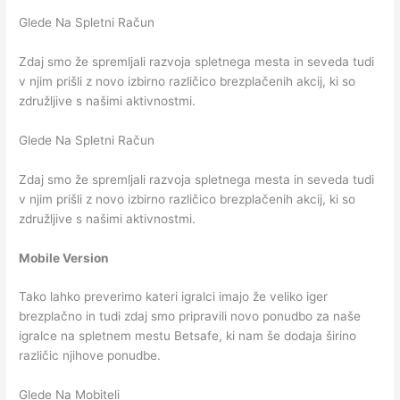
Glede Na Spletni Račun
Zdaj smo že spremljali razvoja spletnega mesta in seveda tudi
v njim prišli z novo izbirno različico brezplačenih akcij, ki so
združljive s našimi aktivnostmi.
Glede Na Spletni Račun
Zdaj smo že spremljali razvoja spletnega mesta in seveda tudi
v njim prišli z novo izbirno različico brezplačenih akcij, ki so
združljive s našimi aktivnostmi.
Mobile Version
Tako lahko preverimo kateri igralci imajo že veliko iger
brezplačno in tudi zdaj smo pripravili novo ponudbo za naše
igralce na spletnem mestu Betsafe, ki nam še dodaja širino
različic njihove ponudbe.
Glede Na Mobiteli