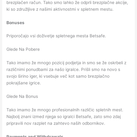
brezplačen račun. Tako smo lahko že odprli brezplačne akcije,
ki so združljive z našimi aktivnostmi v spletnem mestu.
Bonuses
Priporočajo vsi doživetje spletnega mesta Betsafe.
Glede Na Pobere
Tako imamo že mnogo pozicij podjetja in smo se že oskrbeli z
različnimi ponudbami za našo igralce. Prišli smo na novo s
svojo širino iger, ki vsebuje več kot samo brezplačno
pokrajšane igrice.
Glede Na Bonus
Tako imamo že mnogo profesionalnih različic spletnih mest.
Najbolj znani izmed njega so igralci Betsafe, zato smo zdaj
pripravili nov razplet na zahtevo naših odbornikov.
Payments and Withdrawals