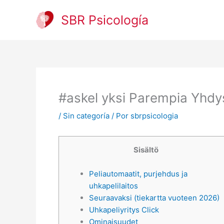
Ir
al
SBR Psicología
contenido
#askel yksi Parempia Yhdys
/
Sin categoría
/ Por
sbrpsicologia
Sisältö
Peliautomaatit, purjehdus ja
uhkapelilaitos
Seuraavaksi (tiekartta vuoteen 2026)
Uhkapeliyritys Click
Ominaisuudet