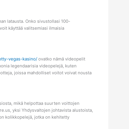
lman latausta. Onko sivustollasi 100-
it käyttää valitsemiasi ilmaisia ​​
otty-vegas-kasino/
ovatko nämä videopelit
 monia legendaarisia videopelejä, kuten
potteja, joissa mahdolliset voitot voivat nousta
iosta, mikä helpottaa suurten voittojen
e.us, yksi Yhdysvaltojen johtavista alustoista,
on kolikkopelejä, jotka on kehitetty