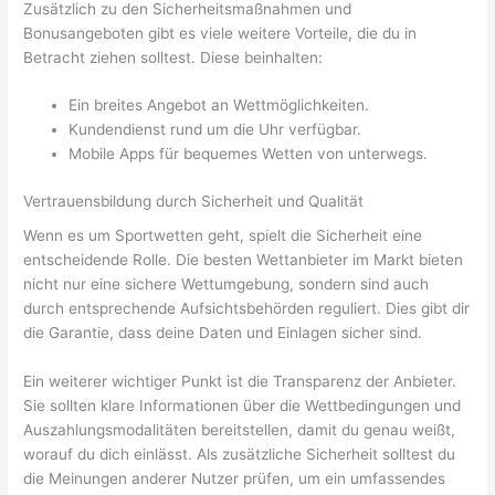
Zusätzlich zu den Sicherheitsmaßnahmen und
Bonusangeboten gibt es viele weitere Vorteile, die du in
Betracht ziehen solltest. Diese beinhalten:
Ein breites Angebot an Wettmöglichkeiten.
Kundendienst rund um die Uhr verfügbar.
Mobile Apps für bequemes Wetten von unterwegs.
Vertrauensbildung durch Sicherheit und Qualität
Wenn es um Sportwetten geht, spielt die Sicherheit eine
entscheidende Rolle. Die besten Wettanbieter im Markt bieten
nicht nur eine sichere Wettumgebung, sondern sind auch
durch entsprechende Aufsichtsbehörden reguliert. Dies gibt dir
die Garantie, dass deine Daten und Einlagen sicher sind.
Ein weiterer wichtiger Punkt ist die Transparenz der Anbieter.
Sie sollten klare Informationen über die Wettbedingungen und
Auszahlungsmodalitäten bereitstellen, damit du genau weißt,
worauf du dich einlässt. Als zusätzliche Sicherheit solltest du
die Meinungen anderer Nutzer prüfen, um ein umfassendes