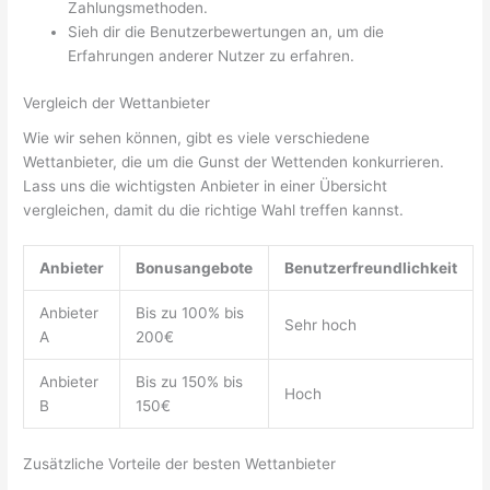
Zahlungsmethoden.
Sieh dir die Benutzerbewertungen an, um die
Erfahrungen anderer Nutzer zu erfahren.
Vergleich der Wettanbieter
Wie wir sehen können, gibt es viele verschiedene
Wettanbieter, die um die Gunst der Wettenden konkurrieren.
Lass uns die wichtigsten Anbieter in einer Übersicht
vergleichen, damit du die richtige Wahl treffen kannst.
Anbieter
Bonusangebote
Benutzerfreundlichkeit
Anbieter
Bis zu 100% bis
Sehr hoch
A
200€
Anbieter
Bis zu 150% bis
Hoch
B
150€
Zusätzliche Vorteile der besten Wettanbieter