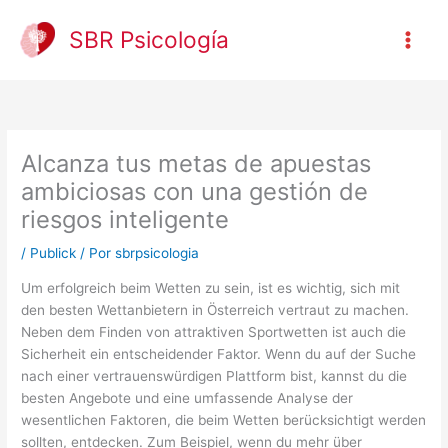
Ir
al
SBR Psicología
contenido
Alcanza tus metas de apuestas
ambiciosas con una gestión de
riesgos inteligente
/
Publick
/ Por
sbrpsicologia
Um erfolgreich beim Wetten zu sein, ist es wichtig, sich mit
den besten Wettanbietern in Österreich vertraut zu machen.
Neben dem Finden von attraktiven Sportwetten ist auch die
Sicherheit ein entscheidender Faktor. Wenn du auf der Suche
nach einer vertrauenswürdigen Plattform bist, kannst du die
besten Angebote und eine umfassende Analyse der
wesentlichen Faktoren, die beim Wetten berücksichtigt werden
sollten, entdecken. Zum Beispiel, wenn du mehr über