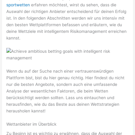
sportwetten
erfahren möchtest, wirst du sehen, dass die
Auswahl der richtigen Anbieter entscheidend für deinen Erfolg
ist. In den folgenden Abschnitten werden wir uns intensiv mit
den besten Wettplattformen befassen und erläutern, wie du
deine Wettziele mit intelligentem Risikomanagement erreichen
kannst.
Wenn du auf der Suche nach einer vertrauenswürdigen
Plattform bist, bist du hier genau richtig. Hier findest du nicht
nur die besten Angebote, sondern auch eine umfassende
Analyse der wesentlichen Faktoren, die beim Wetten
berücksichtigt werden sollten. Lass uns eintauchen und
herausfinden, wie du das Beste aus deinen Wettstrategien
herausholen kannst!
Wettanbieter im Überblick
Zu Beginn ist es wichtig zu erwähnen, dass die Auswahl der