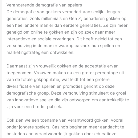
Veranderende demografie van spelers
De demografie van gokkers verandert aanzienlijk. Jongere
generaties, zoals millennials en Gen Z, benaderen gokken op
een heel andere manier dan eerdere generaties. Ze zijn meer
geneigd om online te gokken en zijn op zoek naar meer
interactieve en sociale ervaringen. Dit heeft geleid tot een
verschuiving in de manier waarop casino’s hun spellen en
marketingstrategieën ontwikkelen.
Daarnaast zijn vrouwelijk gokken en de acceptatie ervan
toegenomen. Vrouwen maken nu een groter percentage uit
van de totale gokpopulatie, wat leidt tot een grotere
diversificatie van spellen en promoties gericht op deze
demografische groep. Deze verschuiving stimuleert de groei
van innovatieve spellen die zijn ontworpen om aantrekkelijk te
zijn voor een breder publiek.
Ook zien we een toename van verantwoord gokken, vooral
onder jongere spelers. Casino’s beginnen meer aandacht te
besteden aan verantwoordelijk gokken door educatieve