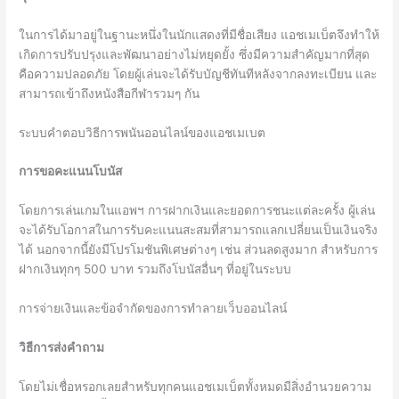
ในการได้มาอยู่ในฐานะหนึ่งในนักแสดงที่มีชื่อเสียง แอชเมเบ็ตจึงทำให้
เกิดการปรับปรุงและพัฒนาอย่างไม่หยุดยั้ง ซึ่งมีความสำคัญมากที่สุด
คือความปลอดภัย โดยผู้เล่นจะได้รับบัญชีทันทีหลังจากลงทะเบียน และ
สามารถเข้าถึงหนังสือกีฬารวมๆ กัน
ระบบคำตอบวิธีการพนันออนไลน์ของแอชเมเบต
การขอคะแนนโบนัส
โดยการเล่นเกมในแอพฯ การฝากเงินและยอดการชนะแต่ละครั้ง ผู้เล่น
จะได้รับโอกาสในการรับคะแนนสะสมที่สามารถแลกเปลี่ยนเป็นเงินจริง
ได้ นอกจากนี้ยังมีโปรโมชันพิเศษต่างๆ เช่น ส่วนลดสูงมาก สำหรับการ
ฝากเงินทุกๆ 500 บาท รวมถึงโบนัสอื่นๆ ที่อยู่ในระบบ
การจ่ายเงินและข้อจำกัดของการทำลายเว็บออนไลน์
วิธีการส่งคำถาม
โดยไม่เชื่อหรอกเลยสำหรับทุกคนแอชเมเบ็ตทั้งหมดมีสิ่งอำนวยความ