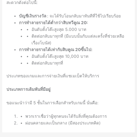
สะดวกดังต่อไปนี้:
บัญชีเงินรางวัล
: จะได้รับโอนกลับมาทันทีที่ใช้ไปเรียบร้อย
การทำลายรายได้ต่ำกว่าสิบทวีคูณ 20:
อันดับตั้งโต๊ะสูงสุด 5.000 บาท
ติดต่อกลับมาทุกที่ (มีแบบนั้นกับแต่ละครั้งที่ช่วยเหลือ
เรื่องโบนัส)
การทำลายรายได้เท่ากับสิบคูณ 20ขึ้นไป:
อันดับตั้งโต๊ะสูงสุด 10,000 บาท
ติดต่อกลับมาทุกที่
ประเภทของเกมและการจ่ายเงินที่แชเมเบ็ตให้บริการ
ประเภทการเดิมพันที่มีอยู่
ขอแนะนำว่ามี 5 ชั้นในการเลือกสำหรับเกมนี้ นั่นคือ:
พวกเราเชื่อว่าผู้ทุกคนจะได้รับสิ่งที่คุณต้องการ
ผ่อนคลายและเป็นกลาง (มีสองประเภทคิด)