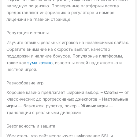
валидную лицензию. Проверенные платформы всегда
предоставляют информацию о регуляторе и номере
лицензии на главной странице.
Репутация и отзывы
Изучите отзывы реальных игроков на независимых сайтах.
Обратите внимание на скорость выплат, качество
поддержки и наличие бонусов. Популярные платформы,
такие как
зума казино
, известны своей надежностью и
честной игрой.
Разнообразие игр
Хорошее казино предлагает широкий выбор: –
Слоты
— от
классических до прогрессивных джекпотов –
Настольные
игры
— блэкджек, рулетка, покер –
Живые игры
—
трансляции с реальными дилерами
Безопасность и защита
Убедитесь, что сайт использует шифрование SSL и