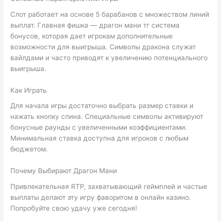
Слот работает на основе 5 барабанов с множеством линий
выплат. Главная фишка — драгон мани тг система
бонусов, которая дает игрокам дополнительные
возможности для выигрыша. Символы дракона служат
вайлдами и часто приводят к увеличению потенциального
выигрыша.
Как Играть
Для начала игры достаточно выбрать размер ставки и
нажать кнопку спина. Специальные символы активируют
бонусные раунды с увеличенными коэффициентами.
Минимальная ставка доступна для игроков с любым
бюджетом.
Почему Выбирают Драгон Мани
Привлекательная RTP, захватывающий геймплей и частые
выплаты делают эту игру фаворитом в онлайн казино.
Попробуйте свою удачу уже сегодня!