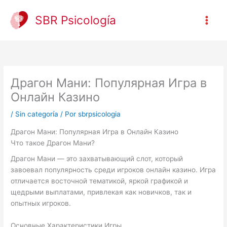
Ir
al
SBR Psicología
contenido
Драгон Мани: Популярная Игра в
Онлайн Казино
/
Sin categoría
/ Por
sbrpsicologia
Драгон Мани: Популярная Игра в Онлайн Казино
Что такое Драгон Мани?
Драгон Мани — это захватывающий слот, который
завоевал популярность среди игроков онлайн казино. Игра
отличается восточной тематикой, яркой графикой и
щедрыми выплатами, привлекая как новичков, так и
опытных игроков.
Основные Характеристики Игры