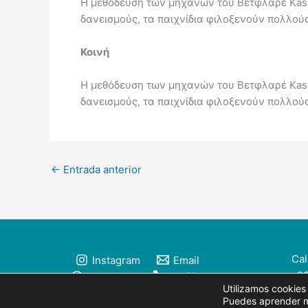
Η μεθόδευση των μηχανών του Βετφλαρέ Kasin
δανεισμούς, τα παιχνίδια φιλοξενούν πολλού
Κοινή
Η μεθόδευση των μηχανών του Βετφλαρέ Kasin
δανεισμούς, τα παιχνίδια φιλοξενούν πολλού
←
Entrada anterior
Cal
Instagram
Email
28
WhatsApp
Teléfono
Utilizamos cookies
Puedes aprender má