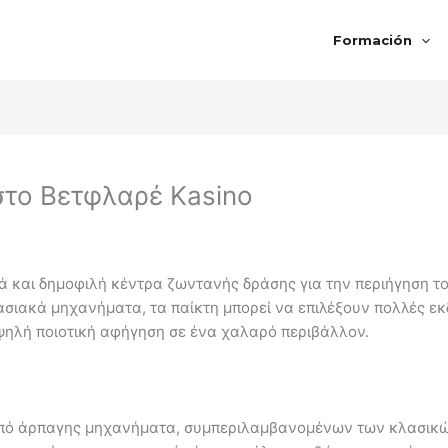
Formación
στο Βετφλαρέ Kasino
στά και δημοφιλή κέντρα ζωντανής δράσης για την περιήγηση το
κασιακά μηχανήματα, τα παίκτη μπορεί να επιλέξουν πολλές 
ψηλή ποιοτική αφήγηση σε ένα χαλαρό περιβάλλον.
 από άρπαγης μηχανήματα, συμπεριλαμβανομένων των κλασικών