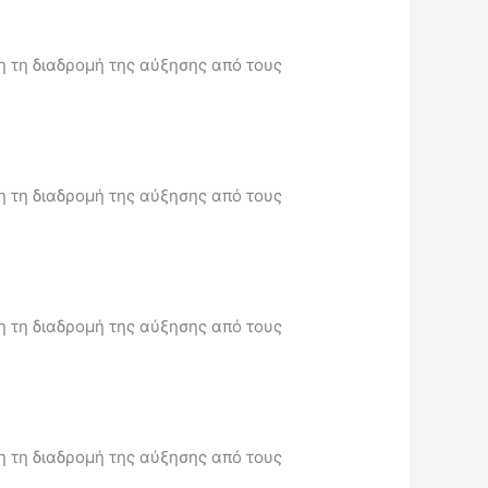
η τη διαδρομή της αύξησης από τους
η τη διαδρομή της αύξησης από τους
η τη διαδρομή της αύξησης από τους
η τη διαδρομή της αύξησης από τους