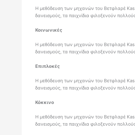
Η μεθόδευση των μηχανών του Βετφλαρέ Kasin
δανεισμούς, τα παιχνίδια φιλοξενούν πολλού
Κοινωνικές
Η μεθόδευση των μηχανών του Βετφλαρέ Kasin
δανεισμούς, τα παιχνίδια φιλοξενούν πολλού
Επιπλοκές
Η μεθόδευση των μηχανών του Βετφλαρέ Kasin
δανεισμούς, τα παιχνίδια φιλοξενούν πολλού
Κόκκινο
Η μεθόδευση των μηχανών του Βετφλαρέ Kasin
δανεισμούς, τα παιχνίδια φιλοξενούν πολλού